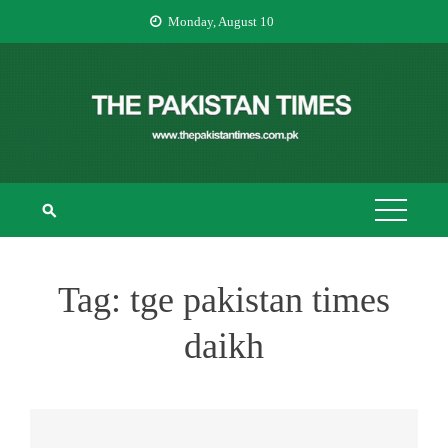
Skip
Monday, August 10
to
content
THE PAKISTAN
The Pakistan Times
TIMES
Tag:
tge pakistan times
daikh