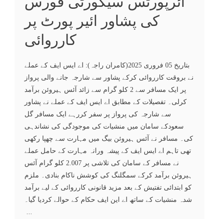
ائرپورٹس سیکورٹی فورس
کی پشاور ائیر پورٹ پر
کارروائی
بتاریخ 05 فروری 2025(کامران راجہ): اے ایس ایف کے عملے
نے بروقت کارروائی کرکے پشاور سے شارجہ جانے والی پرواز
پر ایک مسافر سے 2 کلو گرام سے زائد آئس ہیروئن برآمد
کرلی۔ تفصیلات کے مطابق اے ایس ایف کے عملے نے پشاور
سے شارجہ کی پرواز پر سفر کررہے ایک مسافر گل
سعودکے سامان میں منشیات کی موجودگی کی نشاندہی
کی۔ مسافر نے آئس ہیروئن بیگ میں مہارت سے چھپا رکھی
تھی تاہم اے ایس ایف کے پیشہ ورانہ مہارت کے حامل عملے
نے مسافر کے سامان کی تلاشی پر 2.007 کلو گرام آئس
ہیروئن برآمد کرکے سمگلنگ کی کوشش ناکام بنادی۔ ملزم
کو ابتدائی تفتیش کے بعد مزید قانونی کارروائی کے لیے برآمد
شدہ منشیات کے ساتھ اے این ایف حکام کے حوالے کردیا گیا۔
...