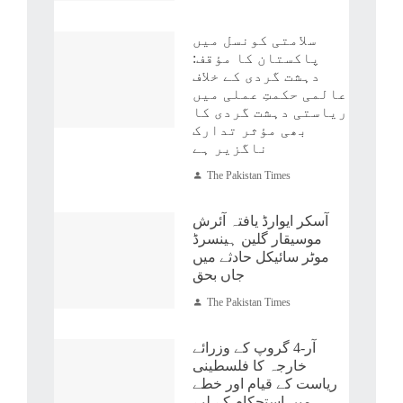
سلامتی کونسل میں
پاکستان کا مؤقف:
دہشت گردی کے خلاف
عالمی حکمتِ عملی میں
ریاستی دہشت گردی کا
بھی مؤثر تدارک
ناگزیر ہے
The Pakistan Times
آسکر ایوارڈ یافتہ آئرش
موسیقار گلین ہینسرڈ
موٹر سائیکل حادثے میں
جاں بحق
The Pakistan Times
آر-4 گروپ کے وزرائے
خارجہ کا فلسطینی
ریاست کے قیام اور خطے
میں استحکام کے لیے