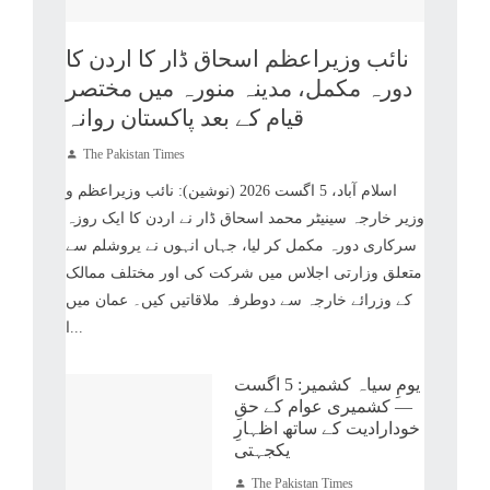
نائب وزیراعظم اسحاق ڈار کا اردن کا
دورہ مکمل، مدینہ منورہ میں مختصر
قیام کے بعد پاکستان روانہ
The Pakistan Times
اسلام آباد، 5 اگست 2026 (نوشین): نائب وزیراعظم و
وزیر خارجہ سینیٹر محمد اسحاق ڈار نے اردن کا ایک روزہ
سرکاری دورہ مکمل کر لیا، جہاں انہوں نے یروشلم سے
متعلق وزارتی اجلاس میں شرکت کی اور مختلف ممالک
کے وزرائے خارجہ سے دوطرفہ ملاقاتیں کیں۔ عمان میں
ا...
یومِ سیاہ کشمیر: 5 اگست
— کشمیری عوام کے حقِ
خودارادیت کے ساتھ اظہارِ
یکجہتی
The Pakistan Times