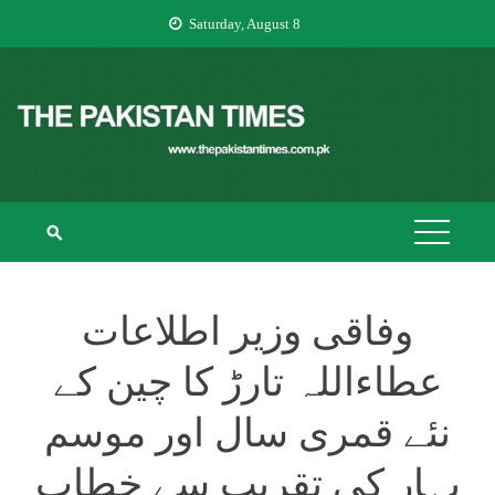
Skip
Saturday, August 8
to
content
THE PAKISTAN
The Pakistan Times
TIMES
وفاقی وزیر اطلاعات
عطاءاللہ تارڑ کا چین کے
نئے قمری سال اور موسم
بہار کی تقریب سے خطاب