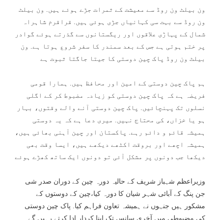
ون بیلٹ ون روڈ سے معیشت کے ثمرات جڑے ہوئے ہیں. ون بیلٹ
ون روڈ سے بہت سی کہانیاں جڑی ہوئی ہیں. قراقرم شاہراہ
شمال کے پہاڑی علاقوں اور ریگستانوں سے گذرتے ہوئے گوادر
پر ختم ہوتی ہے جس کے بعد سمندر کا سفر شروع ہوتا ہے. ون
بیلٹ ون روڈ پاک چین دوستی کا جیتا جاگتا ثبوت ہے
ہم پاک چین دوستی کے امین اور محافظ ہیں. ہمارا قومی
فریضہ ہے کہ پاک چین دوستی کو زیادہ مضبوط کر کے اگلی
نسلوں تک پہنچائیں. پاک چین دوستی آنے والے وقتوں، بہار
ہو یا خزاں، کی محتاج نہیں. میری دعا ہے کہ یہ دوستی
ہمیشہ قائم و دائم رہے. پاکستان اور چین آہنی بھائی ہیں،
ہمیشہ اچھے اور بروقت اکٹھے دیکھے ہیں، ایسا وقت بھی
دیکھا جب دونوں پر مشکل آئی تو دونوں ایک ساتھ کھڑے ہوئے
وزیراعظم شہباز شریف کے حالیہ دورہ چین کے دوران صدر شی
جن پنگ کے آبائی شہر شیان کا دورہ کیا،چین کے دوستوں کے
مشکور ہیں جنہوں نے ہمیشہ تعاون فراہم کیا. پاک چین دوستی
کی مضبوطی میں آخری سانس تک اپنا کردار ادا کرتے رہیں گے