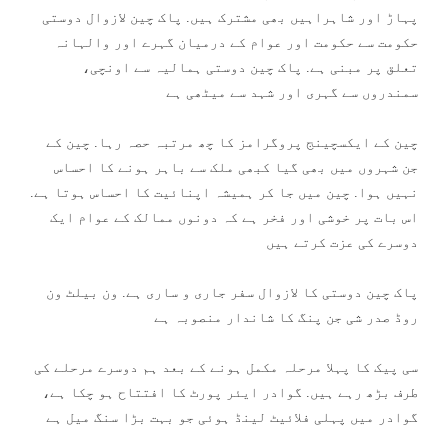
پہاڑ اور شاہراہیں بھی مشترک ہیں. پاک چین لازوال دوستی
حکومت سے حکومت اور عوام کے درمیان گہرے اور والہانہ
تعلق پر مبنی ہے. پاک چین دوستی ہمالیہ سے اونچی،
سمندروں سے گہری اور شہد سے میٹھی ہے
چین کے ایکسچینج پروگرامز کا چھ مرتبہ حصہ رہا. چین کے
جن شہروں میں بھی گیا کبھی ملک سے باہر ہونے کا احساس
نہیں ہوا. چین میں جا کر ہمیشہ اپنائیت کا احساس ہوتا ہے.
اس بات پر خوشی اور فخر ہے کہ دونوں ممالک کے عوام ایک
دوسرے کی عزت کرتے ہیں
پاک چین دوستی کا لازوال سفر جاری و ساری ہے. ون بیلٹ ون
روڈ صدر شی جن پنگ کا شاندار منصوبہ ہے
سی پیک کا پہلا مرحلہ مکمل ہونے کے بعد ہم دوسرے مرحلے کی
طرف بڑھ رہے ہیں. گوادر ایئر پورٹ کا افتتاح ہو چکا ہے،
گوادر میں پہلی فلائیٹ لینڈ ہوئی جو بہت بڑا سنگ میل ہے