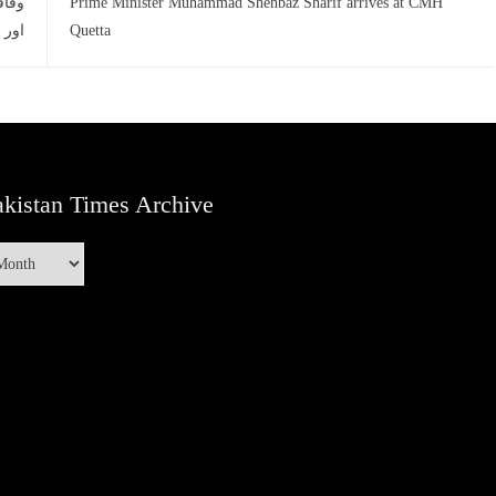
Prime Minister Muhammad Shehbaz Sharif arrives at CMH
وفاق
Quetta
اور 
kistan Times Archive