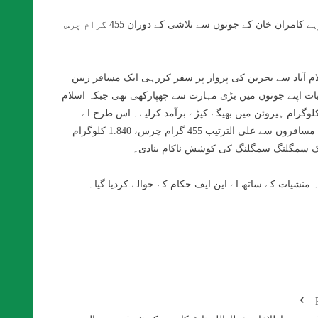
تفصیلات کے مطابق اے ایس ایف کے عملے نے پشاور سے دوبئی کے لیے سفر کررہے کامران خان کے جوتوں سے تلاشی کے دوران 455 گرام چرس
لام آباد سے بحرین کی پرواز پر سفر کررہی ایک مسافر زیبن
ت اپنے جوتوں میں بڑی مہارت سے چھپارکھی تھی جبکہ اسلام
د میں ہی بحرین کے لیے سفر کررہے ایک مسافر سے کارروائی کرکے 6.712 کلوگرام ہیروئن میں بھیگے کپڑے برآمد کرلیے۔ اس طرح اے
ایس ایف کے پیشہ ورانہ مہارت کے حامل عملے نے تین مختلف کارروائیوں میں مسافروں سے علی الترتیب 455 گرام چرس، 1.840 کلوگرام
ہ منشیات کے ساتھ اے این ایف حکام کے حوالے کردیا گیا۔