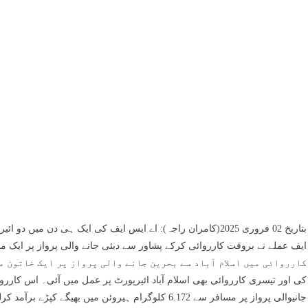
بتاریخ 02 فروری 2025(کامران راجہ): اے ایس ایف کی ایک ہی دن م
کی اور تیسری کارروائی بھی اسلام آباد ائیرپورٹ پر عمل میں آئی۔ اس کارروا
جانیوالی پرواز پر مسافر سے 6.172 کلوگرام ہیروئن میں بھیگے کپڑے برآمد کرلیے۔