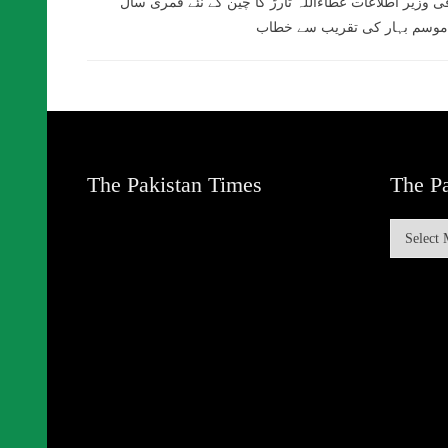
ی وزیر اطلاعات عطاءاللہ تارڑ کا چین کے نئے قمری سال
موسم بہار کی تقریب سے خطاب
The Pakistan Times
The Pa
The
Pakistan
Times
Archive