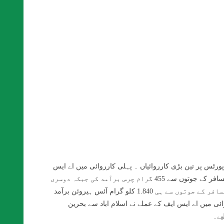
یں دو ائیرپورٹس پر تین بڑی کارروائیاں ۔ پہلی کارروائی میں اے ایس
ایف عملے نے بروقت کارروائی کرکے پشاور سے دبئی جانے والی پرواز پر ایک مسافر کے جوتوں سے 455 گرام چرس برآمد کی جبکہ دوسری
کارروائی میں اسلام آباد سے بحرین جانے والی پرواز پر ایک خاتون مسافر کے جوتوں سے ہی 1.840 کلو گرام آئس ہیروئن برآمد
ئی میں اے ایس ایف کے عملے نے اسلام اباد سے بحرین