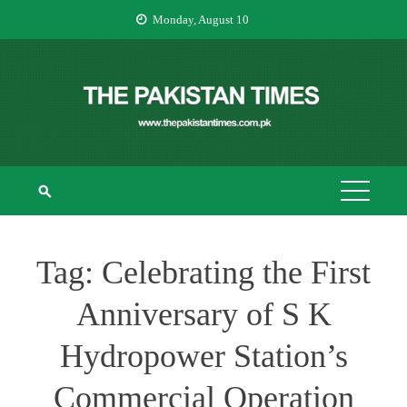
Skip
Monday, August 10
to
content
THE PAKISTAN
The Pakistan Times
TIMES
Tag:
Celebrating the First
Anniversary of S K
Hydropower Station’s
Commercial Operation