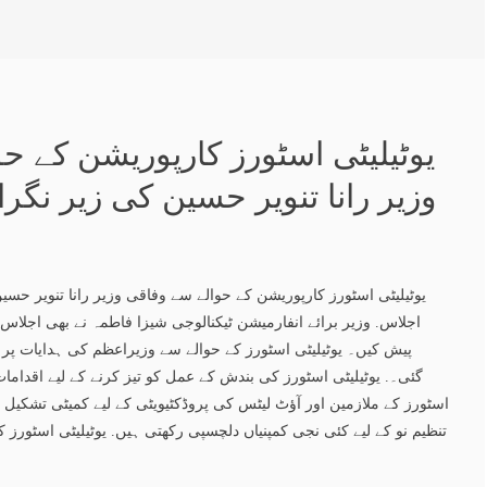
یوٹیلیٹی اسٹورز کارپوریشن کے ح
وزیر رانا تنویر حسین کی زیر نگر
یوٹیلیٹی اسٹورز کارپوریشن کے حوالے سے وفاقی وزیر رانا تنویر حسی
اجلاس. وزیر برائے انفارمیشن ٹیکنالوجی شیزا فاطمہ نے بھی اجلا
پیش کیں۔ یوٹیلیٹی اسٹورز کے حوالے سے وزیراعظم کی ہدایات پر
گئی۔. یوٹیلیٹی اسٹورز کی بندش کے عمل کو تیز کرنے کے لیے اقدامات پر
اسٹورز کے ملازمین اور آؤٹ لیٹس کی پروڈکٹیویٹی کے لیے کمیٹی تشکیل د
تنظیم نو کے لیے کئی نجی کمپنیاں دلچسپی رکھتی ہیں. یوٹیلیٹی اسٹورز 