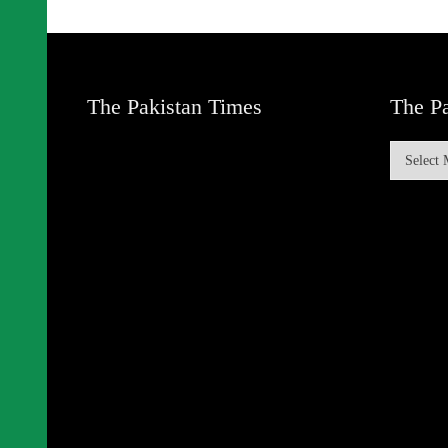
The Pakistan Times
The Pa
The
Pakistan
Times
Archive