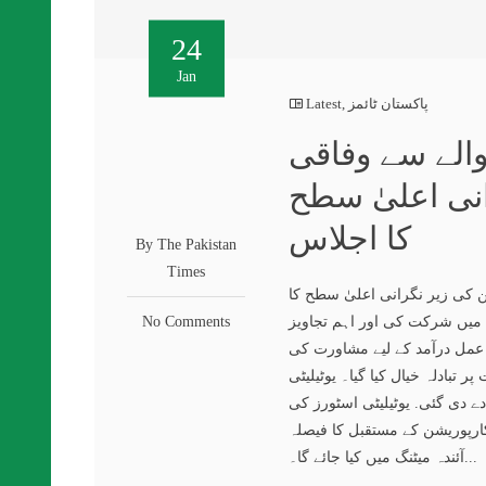
24
Jan
پاکستان ٹائمز
,
Latest
والے سے وفاقی
انی اعلیٰ سطح
کا اجلاس
By The Pakistan
Times
ن کی زیر نگرانی اعلیٰ سطح کا
س میں شرکت کی اور اہم تجاویز
No Comments
 عمل درآمد کے لیے مشاورت کی
 تبادلہ خیال کیا گیا۔ یوٹیلیٹی
ے دی گئی. یوٹیلیٹی اسٹورز کی
کارپوریشن کے مستقبل کا فیصلہ
آئندہ میٹنگ میں کیا جائے گا۔...