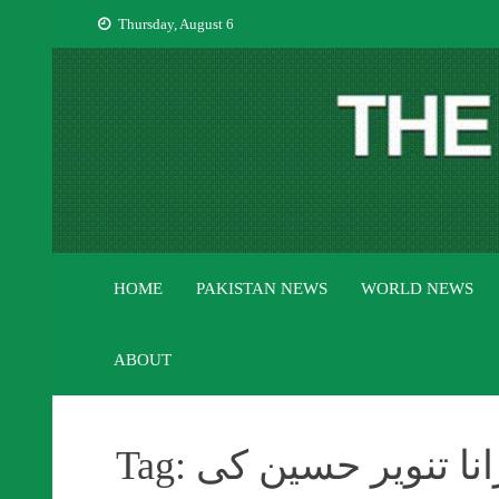
Skip
Thursday, August 6
to
content
HOME
PAKISTAN NEWS
WORLD NEWS
ABOUT
انا تنویر حسین کی
Tag: