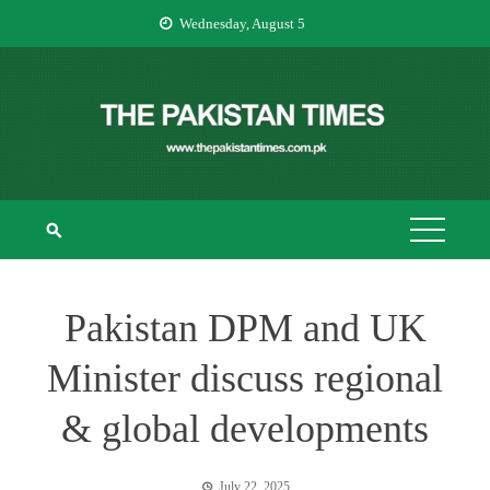
Skip
Wednesday, August 5
to
content
THE PAKISTAN
The Pakistan Times
TIMES
Pakistan DPM and UK
Minister discuss regional
& global developments
July 22, 2025