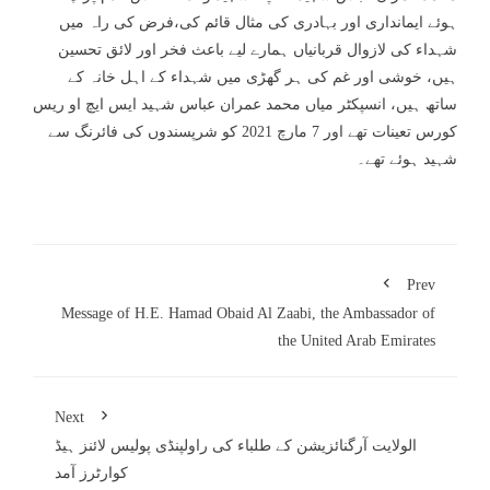
ہوئے ایمانداری اور بہادری کی مثال قائم کی،فرض کی راہ میں
شہداء کی لازوال قربانیاں ہمارے لیے باعث فخر اور لائق تحسین
ہیں، خوشی اور غم کی ہر گھڑی میں شہداء کے اہل خانہ کے
ساتھ ہیں، انسپکٹر میاں محمد عمران عباس شہید ایس ایچ او ریس
کورس تعینات تھے اور 7 مارچ 2021 کو شرپسندوں کی فائرنگ سے
شہید ہوئے تھے۔
Prev
Message of H.E. Hamad Obaid Al Zaabi, the Ambassador of
the United Arab Emirates
Next
الولایت آرگنائزیشن کے طلباء کی راولپنڈی پولیس لائنز ہیڈ
کوارٹرز آمد