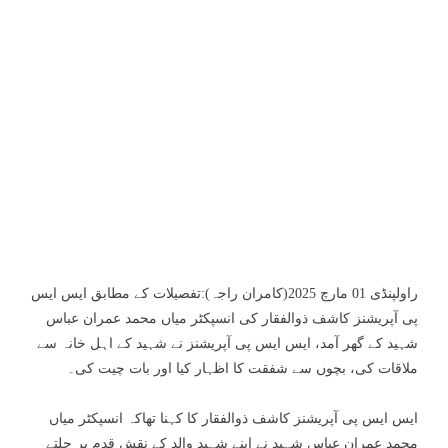
راولپنڈی 01 مارچ 2025(کامران راجہ):تفصیلات کے مطابق ایس ایس
پی آپریشنز کاشف ذوالفقار کی انسپکٹر میاں محمد عمران عباس
شہید کے گھر آمد، ایس ایس پی آپریشنز نے شہید کے اہل خانہ سے
ملاقات کی، بچوں سے شفقت کا اظہار کیا اور بات چیت کی۔
ایس ایس پی آپریشنز کاشف ذوالفقار کا کہنا تھاکہ انسپکٹر میاں
محمد عمران عباس شہید نے اپنے شہید والد کے نقش قدم پر چلتے