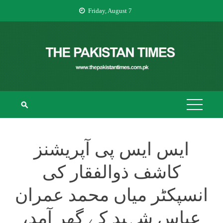
Skip
Friday, August 7
to
content
THE PAKISTAN
The Pakistan Times
TIMES
ایس ایس پی آپریشنز
کاشف ذوالفقار کی
انسپکٹر میاں محمد عمران
عباس شہید کے گھر آمد،