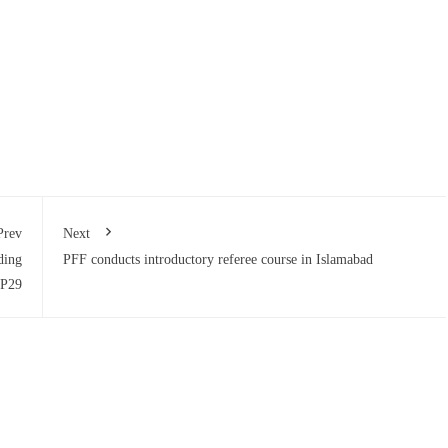
Prev
Next
ding
PFF conducts introductory referee course in Islamabad
OP29