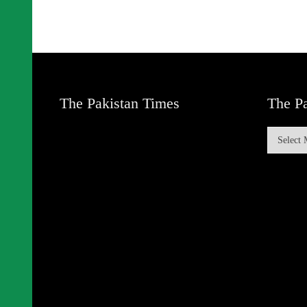
The Pakistan Times
The Pa
The
Pakistan
Times
Archive