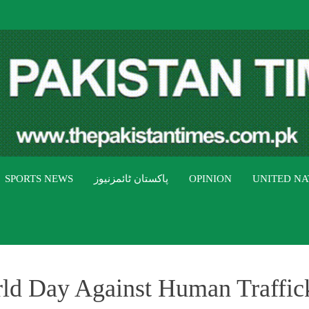
THE PAK
The Pakistan Times
SPORTS NEWS
پاکستان ٹائمزنیوز
OPINION
UNITED NA
ld Day Against Human Traffic