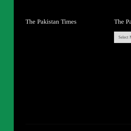
The Pakistan Times
The Pa
The
Pakistan
Times
Archive