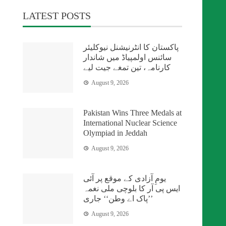
LATEST POSTS
پاکستان کا انٹرنیشنل نیوکلیئر
سائنس اولمپیاڈ میں شاندار
کارنامہ، تین تمغے جیت لیے
August 9, 2026
Pakistan Wins Three Medals at
International Nuclear Science
Olympiad in Jeddah
August 9, 2026
یومِ آزادی کے موقع پر آئی
ایس پی آر کا بلوچی ملی نغمہ
’’پاک اے وطن‘‘ جاری
August 9, 2026