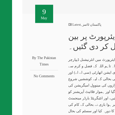
9
May
پاکستان ٹائمز
,
Latest
یئرپورٹ پر بین
ل کر دی گئیں۔
By The Pakistan
ل انٹرنیشنل ایئرپورٹ میں انٹرنیشنل ڈیپارچر
Times
 تاہم اللہ کے فضل و کرم سے
 ایشن اتھارٹی (سی اے اے) اور
No Comments
کی بحالی کے لیے کوششیں شروع
وازوں کی مینوول امیگریشن کی
یا اور ہموار فلائیٹ آپریشنز کو
، اور انٹیگریٹڈ بارڈر مینجمنٹ
وا بازی نے بحالی کے کام کی