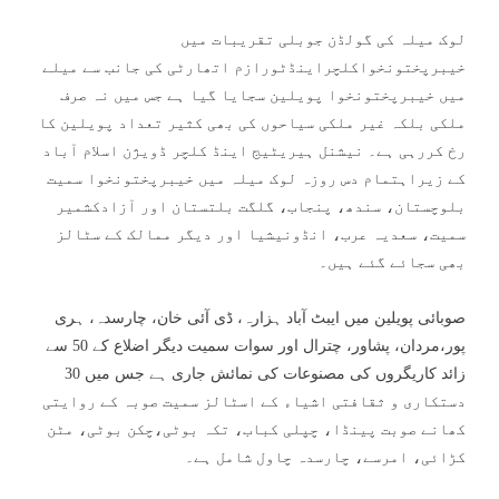
لوک میلہ کی گولڈن جوبلی تقریبات میں
خیبرپختونخواکلچراینڈٹورازم اتھارٹی کی جانب سے میلے
میں خیبرپختونخوا پویلین سجایا گیا ہے جس میں نہ صرف
ملکی بلکہ غیر ملکی سیاحوں کی بھی کثیر تعداد پویلین کا
رخ کررہی ہے۔ نیشنل ہیریٹیج اینڈ کلچر ڈویژن اسلام آباد
کے زیراہتمام دس روزہ لوک میلہ میں خیبرپختونخوا سمیت
بلوچستان، سندھ، پنجاب، گلگت بلتستان اور آزادکشمیر
سمیت، سعدیہ عرب، انڈونیشیا اور دیگر ممالک کے سٹالز
بھی سجائے گئے ہیں۔
صوبائی پویلین میں ایبٹ آباد ہزارہ، ڈی آئی خان، چارسدہ، ہری
پور،مردان، پشاور، چترال اور سوات سمیت دیگر اضلاع کے 50 سے
زائد کاریگروں کی مصنوعات کی نمائش جاری ہے جس میں 30
دستکاری و ثقافتی اشیاء کے اسٹالز سمیت صوبہ کے روایتی
کھانے صوبت پینڈا، چپلی کباب، تکہ بوٹی،چکن بوٹی، مٹن
کڑائی، امرسے، چارسدہ چاول شامل ہے۔