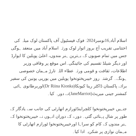
اسلام آباد,16نومبر2024: فوک فیسٹیول آف پاکستان لوک میلہ کی
اختتامی تقریب آج بروز اتوار لوک ورثہ اسلام آباد میں منعقد ہوگی
جس میں تمام صوبوں کے بہترین ہنر مندوں، اعلیٰ پویلین کا ایوارڈ
اور دیگر شیلڈ تقسیم کی جائینگی۔اس موقع پر وفاقی وزیر
اطلاعات، ثقافت و قومی ورثہ عطاء اللہ تارڑ مہمان خصوصی
ہونگے۔ گزشتہ روز خیبرپختونخوا پویلین میں یورپی یونین کی سفیر
برائے پاکستان ڈاکٹر رینا کیونکا(Dr Riina Kionka)اوربرطانوی ہائی
کمشنر جینی میریٹ(JaneMarriot)نے دورہ کیا۔
جنہیں خیبرپختونخوا کلچراینڈٹورازم اتھارٹی کی جانب سے یادگار کے
طور پر شال پہنائی گئی۔ دورے کے دوران انہوں نے خیبرپختونخوا کے
ہنر مندوں کے کام کو سراہا اورخیبرپختونخوا ٹورازم اتھارٹی کا
مہمان نوازی پر شکریہ ادا کیا۔