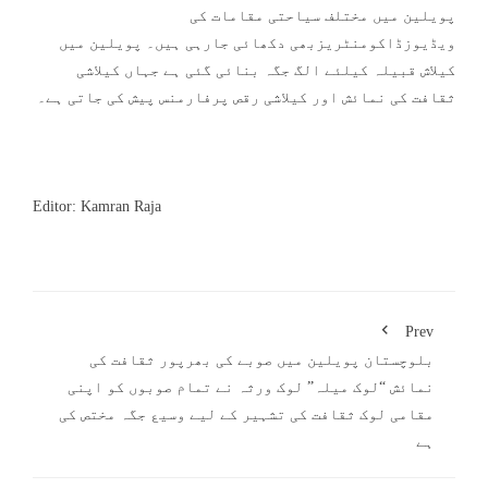
پویلین میں مختلف سیاحتی مقامات کی
ویڈیوزڈاکومنٹریزبھی دکھائی جارہی ہیں۔ پویلین میں
کیلاش قبیلہ کیلئے الگ جگہ بنائی گئی ہے جہاں کیلاشی
ثقافت کی نمائش اور کیلاشی رقص پرفارمنس پیش کی جاتی ہے۔
Editor: Kamran Raja
Prev
بلوچستان پویلین میں صوبے کی بھرپور ثقافت کی
نمائش “لوک میلہ” لوک ورثہ نے تمام صوبوں کو اپنی
مقامی لوک ثقافت کی تشہیر کے لیے وسیع جگہ مختص کی
ہے