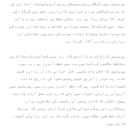
پویلین میں کیلاش ویلی سپیشل پرپس ڈیویلپمنٹ اتھارٹی کی
جانب سے کیلاشی مرد و خواتین کاروایتی رقص بھی شرکاء کی
توجہ کا مرکز بنا ہواہے۔ ملکی سطح پر منعقد ہونے والے
میلہ میں شرکت کا مقصد صوبائی ثقافت و سیاحت اور صوبے کی
جانب سے مثبت پیغام دینا، صوبے کی بھرپور ثقافتی اور
روایتی ورثے سے آگاہ کرنا ہے۔
پویلین کارخ کرنے والے شرکاء روایتی کھانوں کے سٹالز پر
مختلف علاقوں کے کھانوں سے بھی لطف اندوز ہو رہے ہیں۔
پویلین کا خاص بات مشہور قصہ خوانی بازار ہے اور قہوہ
خانہ ہے جہاں زائرین خیبرپختونخوا کی تاریخ جاننے
کیساتھ ساتھ قہوہ پی کے لطف اندوز ہورہے ہیں۔پویلین میں
آویزاں روایتی اشیاء میں مٹی کے برتن، مغل آرٹ، چارسدہ
چپل، لکڑی کا کام، پتھر اور شیشے کی نکاشی، ہزارہ
پھلکاری اوربیگ، سواتی شال، ٹرک آرٹ، پتھر کا موزیک
آرٹ، خطاطی، خشک میوہ جات، گنے کا رس اور روایتی اشیاء
شامل ہیں۔