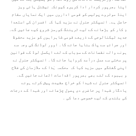
اپنا بھرپور کردار ادا کریں، کیونکہ نیشنل ہائی ویز
اینڈ موٹروے پولیس کو قومی اداروں میں ایک نمایاں مقام
حاصل ہے۔ انسپکٹر جنرل نے مزید کہا کہ افسران کی استعدا
دِ کار کو بڑھانے کے لیے ٹریننگ کورسز شروع کیے جائیں گے۔
جدید ٹیکنالوجی کے ذریعے قومی شاہراہوں کو مزید محفوظ
اور جرائم سے پاک بنایا جائے گا۔ اوور لوڈنگ کی وجہ سے
ہونے والے نقصانات کے سدِباب کے لئے ایکسل لوڈ کے قوانین
پر سختی سے عمل درآمد کروایا جائے گا۔ انسپکٹر جنرل نے
اپنی گفتگو میں مزید کہا کہ محکمہ ہٰذا کے ملازمان کی فلاح
و بہبود کے لئے بھی بھرپور اقدامات اٹھائے جائیں گے۔
انسپکٹر جنرل نے شہدا کو خراج عقیدت پیش کرتے ہوئے
یادگار شہدا پر حاضری دی پھول چڑھائے اور شہدا کے درجات
کی بلندی کے لیے خصوصی دعا کی ۔