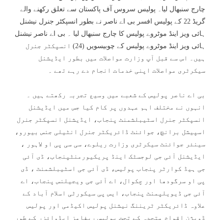
چارج سنبھال لیا۔ پولیس سروس آف پاکستان سے تعلق رکھنے والے
گریڈ 22 کے پولیس افسر بی اے ناصر نے بطور انسپکٹر جنرل نیشنل
ہائی ویز اینڈ موٹروے پولیس کا چارج سنبھال لیا ۔ بی اے ناصر نیشنل
ہائی ویز اینڈ موٹروے پولیس کے چوبیسویں (24) انسپکٹر جنرل
ہیں۔ اس سے قبل آپ وزارت مواصلات میں بطور ایڈیشنل
سیکرٹری مواصلات اپنی خدمات انجام دے رہے تھے ۔
بی اے ناصر پولیس کے شعبے میں وسیع تجربہ رکھتے ہیں ۔
انہوں نے مختلف اہم عہدوں پر کام کیا جس میں ایڈیشنل
انسپکٹر جنرل اسٹیبلشمنٹ پنجاب، ایڈیشنل انسپکٹر جنرل
اسپیشل برانچ، جوائنٹ ڈائریکٹر جنرل انٹیلی جنس بیورو،
سینئر جوائنٹ سیکرٹری وزارت ریلوے، سی سی پی او لاہور ،
ایڈیشنل آئی جی لوجسٹک اینڈ پریکیورمنٹپنجاب، ڈی آئی
جی ہیڈ کوارٹر پنجاب پولیس، ڈی آئی جی اسٹیبلشمنٹ ، ڈی
پی او سرگودھا اور چکوال، اے آئی جی ویجیلنس پنجاب، اے
آئی جی ڈیویلپمنٹ پنجاب، ایس پی سیکورٹی اسلام آباد کے
علاوہ ڈائریکٹر ٹریننگ نیشنل پولیس اکیڈمی اور پولیس
ڈویژن اقوام متحدہ کے تحت پولیس ریفامز ایڈوائزر کے طور