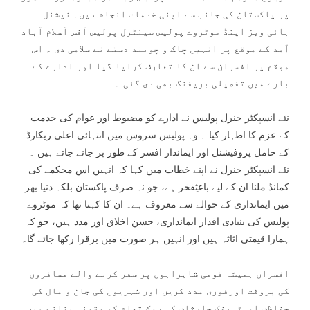
پر پاکستان کی جانب سے اپنی خدمات انجام دیں۔ نیشنل
ہائی ویز اینڈ موٹروے پولیس سینٹرل پولیس آفس آسلام آباد
آمد کے موقع پر انہیں چاک و چوبند دستے نے سلامی دی ۔ اس
موقع پر افسران سے ان کا تعارف کرایا گیا اور ادارے کے
بارے میں تفصیلی بریفنگ بھی دی گئی ۔
نئے انسپکٹر جنرل پولیس نے ادارے کو مضبوط اور عوام کی خدمت
کے عزم کا اظہار کیا ۔ وہ پولیس سروس میں انتہائی اعلیٰ ریکارڈ
کے حامل پروفیشنل اور ایماندار افسر کے طور پر جانے جاتے ہیں ۔
نئے انسپکٹر جنرل نے اپنے خطاب میں کہا کہ انہیں اس محکمے کی
کمانڈ ملنا ان کے لیے باعثِفخر ہے، جو نہ صرف پاکستان بلکہ دنیا بھر
میں ایمانداری کے حوالے سے معروف ہے۔ ان کا کہنا تھا کہ موٹروے
پولیس کی بنیادی اقدار ایمانداری، حسن اخلاق اور مدد ہیں، جو کہ
ہمارا قیمتی اثاثہ ہیں اور انہیں ہر صورت میں برقرا رکھا جائے گا۔
افسران ہمیشہ قومی شاہراہوں پر سفر کرنے والے مسافروں
کی بروقت اورفوری مدد کریں اور شہریوں کی جان و مال کی
حفاظت اورٹریفک حادثات کی روک تھام کو یقینی بنانے میں