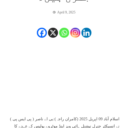
April 9, 2025
اسلام آباد 09 اپریل 2025 (کامران راجہ):بی اے ناصر ( پی ایس پی )
نے انسپکٹر جنرل نیشنل ہائی ویز اینڈ موٹروے پولیس کے عہدے کا