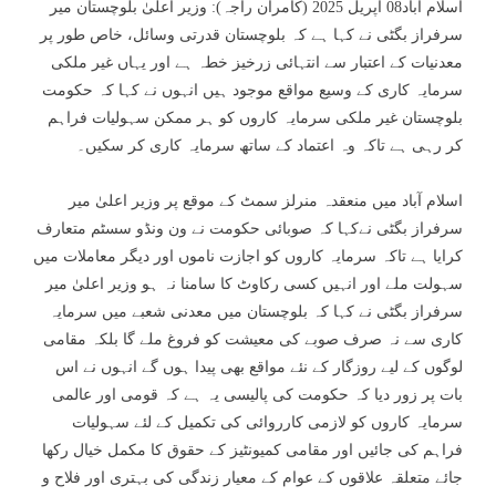
اسلام آباد08 اپریل 2025 (کامران راجہ): وزیر اعلیٰ بلوچستان میر
سرفراز بگٹی نے کہا ہے کہ بلوچستان قدرتی وسائل، خاص طور پر
معدنیات کے اعتبار سے انتہائی زرخیز خطہ ہے اور یہاں غیر ملکی
سرمایہ کاری کے وسیع مواقع موجود ہیں انہوں نے کہا کہ حکومت
بلوچستان غیر ملکی سرمایہ کاروں کو ہر ممکن سہولیات فراہم
کر رہی ہے تاکہ وہ اعتماد کے ساتھ سرمایہ کاری کر سکیں۔
اسلام آباد میں منعقدہ منرلز سمٹ کے موقع پر وزیر اعلیٰ میر
سرفراز بگٹی نےکہا کہ صوبائی حکومت نے ون ونڈو سسٹم متعارف
کرایا ہے تاکہ سرمایہ کاروں کو اجازت ناموں اور دیگر معاملات میں
سہولت ملے اور انہیں کسی رکاوٹ کا سامنا نہ ہو وزیر اعلیٰ میر
سرفراز بگٹی نے کہا کہ بلوچستان میں معدنی شعبے میں سرمایہ
کاری سے نہ صرف صوبے کی معیشت کو فروغ ملے گا بلکہ مقامی
لوگوں کے لیے روزگار کے نئے مواقع بھی پیدا ہوں گے انہوں نے اس
بات پر زور دیا کہ حکومت کی پالیسی یہ ہے کہ قومی اور عالمی
سرمایہ کاروں کو لازمی کارروائی کی تکمیل کے لئے سہولیات
فراہم کی جائیں اور مقامی کمیونٹیز کے حقوق کا مکمل خیال رکھا
جائے متعلقہ علاقوں کے عوام کے معیار زندگی کی بہتری اور فلاح و