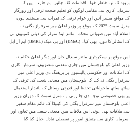
بہبود کے لیے خاطر خواہ اقدامات کئے جائیں ہم چاہتے ہیں کہ
سرمایہ کاری سے مقامی لوگوں کو تعلیم صحت ترقی اور روزگار
کے مواقع میسر آئیں اور عوام ترقی کے ثمرات سے مستفید ہوں،
منرل سمٹ 2025 کے موقع پر وزیر اعلیٰ میر سرفراز بگٹی نے
اسلام آباد میں صوبائی محکمہ مائنز اینڈ منرلز کی ذیلی کمپنیوں بی
ایم آر ایل (BMRL) اور بی میک (BMeC) کے اسٹالز کا دورہ بھی کیا۔
اس موقع پر سیکریٹری مائنز سیدال خان اور دیگر اعلیٰ حکام نے
وزیر اعلیٰ کو بلوچستان میں جاری معدنی منصوبوں، سرمایہ کاری
کے امکانات اور حکومتی پالیسیوں پر بریفنگ دی وزیر اعلیٰ میر
سرفراز بگٹی نے کہا کہ بلوچستان میں معدنی شعبے کی ترقی کے
ساتھ ساتھ ماحولیاتی تحفظ اور قدرتی وسائل کے پائیدار استعمال
پر بھی خصوصی توجہ دی جا رہی ہے منرل سمٹ کے دوران وزیر
اعلیٰ بلوچستان میر سرفراز بگٹی کی کینیڈا کے قائم مقام سفیر
سے ملاقات بھی ہوئی اس ملاقات میں معدنی شعبے میں تعاون اور
سرمایہ کاری سے متعلق امور پر تفصیلی تبادلہ خیال کیا گیا.