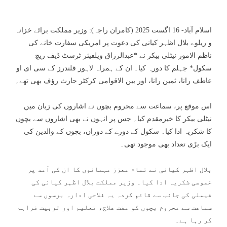
اسلام آباد- 16 اگست 2025 (کامران راجہ): وزیر مملکت برائے خزانہ
و ریلوے بلال اظہر کیانی کی دعوت پر امریکی سفارت خانے کی
ناظم الامور نیٹلی بیکر نے *عبدالرزاق ویلفیئر ٹرسٹ ڈیف ریچ
سکول* جہلم کا دورہ کیا۔ ان کے ہمراہ لاہور قلندرز کے سی ای او
عاطف رانا، ثمین رانا، اور بین الاقوامی کرکٹر حارث رؤف بھی تھے۔
اس موقع پر، سماعت سے محروم بچوں نے اشاروں کی زبان میں
نیٹلی بیکر کا خیرمقدم کیا۔ جس پر انہوں نے بھی اشاروں سے بچوں
کا شکریہ ادا کیا۔ سکول کے دورے کے دوران، بچوں کے والدین کی
ایک بڑی تعداد بھی موجود تھی۔
بلال اظہر کیانی نے تمام معزز مہمانوں کا ان کی آمد پر
خصوصی شکریہ ادا کیا۔ وزیر مملکت بلال اظہر کیانی کی
فیملی کی جانب سے قائم کردہ یہ فلاحی ادارہ برسوں سے
سماعت سے محروم بچوں کو مفت علاج، تعلیم اور تربیت فراہم
کر رہا ہے۔