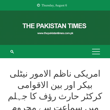
Skip
Thursday, August 6
to
content
THE PAKISTAN
The Pakistan Times
TIMES
امریکی ناظم الامور نیٹلی
بیکر اور بین الاقوامی
کرکٹر حارث رؤف کا جہلم
میں سماعت سے محروم