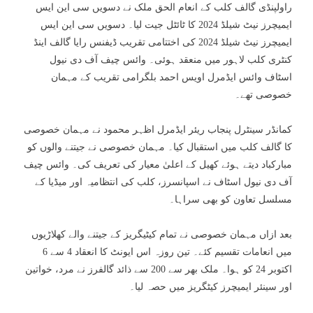
راولپنڈی گالف کلب کے انعام الحق ملک نے دسویں سی این ایس
ایمیچرز نیٹ شیلڈ 2024 کا ٹائٹل جیت لیا۔ دسویں سی این ایس
ایمیچرز نیٹ شیلڈ 2024 کی اختتامی تقریب ڈیفنس رایا گالف اینڈ
کنٹری کلب لاہور میں منعقد ہوئی۔ وائس چیف آف دی نیول
اسٹاف وائس ایڈمرل اویس احمد بلگرامی تقریب کے مہمان
خصوصی تھے۔
کمانڈر سینٹرل پنجاب ریئر ایڈمرل اظہر محمود نے مہمان خصوصی
کا گالف کلب میں استقبال کیا۔ مہمان خصوصی نے جیتنے والوں کو
مبارکباد دیتے ہوئے کھیل کے اعلیٰ معیار کی تعریف کی۔ وائس چیف
آف دی نیول اسٹاف نے اسپانسرز، کلب کی انتظامیہ اور میڈیا کے
مسلسل تعاون کو بھی سراہا۔
بعد ازاں مہمان خصوصی نے تمام کیٹیگریز کے جیتنے والے کھلاڑیوں
میں انعامات تقسیم کئے۔ تین روزہ اس ایونٹ کا انعقاد 4 سے 6
اکتوبر 24 کو ہوا۔ ملک بھر سے 200 سے ذائد گالفرز نے مرد، خواتین
اور سینئر ایمیچرز کیٹگریز میں حصہ لیا۔