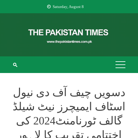
Skip
Saturday, August 8
to
content
THE PAKISTAN
The Pakistan Times
TIMES
دسویں چیف آف دی نیول
اسٹاف ایمیچرز نیٹ شیلڈ
گالف ٹورنامنٹ2024 کی
اختتامی تقریب کا لاہور